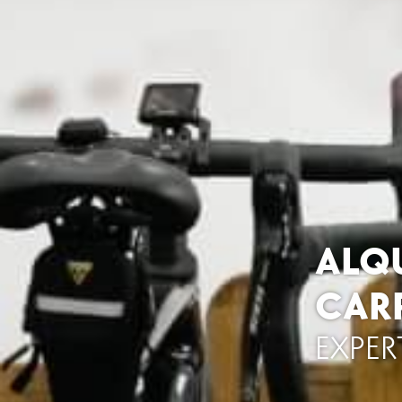
ALQU
CAR
EXPER