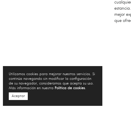
cualquie
estancia
mejor ex
que ofre
Utilizamos cookies para mejorar nuestros servicios. Si
continúa navegando sin modificar la configuración
de su navegador, consideramos que acepta su uso.
Más información en nuestra
Política de cookies
.
Aceptar