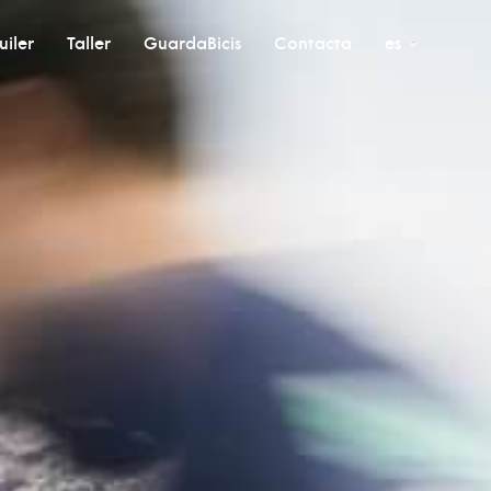
uiler
Taller
GuardaBicis
Contacta
es