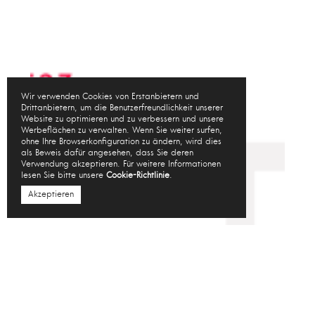
Wir verwenden Cookies von Erstanbietern und
Drittanbietern, um die Benutzerfreundlichkeit unserer
Website zu optimieren und zu verbessern und unsere
Werbeflächen zu verwalten. Wenn Sie weiter surfen,
ohne Ihre Browserkonfiguration zu ändern, wird dies
als Beweis dafür angesehen, dass Sie deren
Verwendung akzeptieren. Für weitere Informationen
lesen Sie bitte unsere
Cookie-Richtlinie
.
Akzeptieren