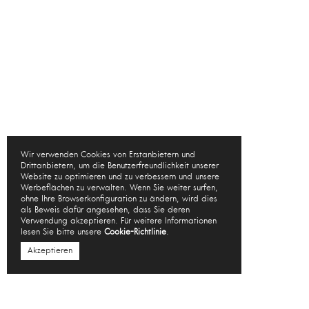
Wir verwenden Cookies von Erstanbietern und
Drittanbietern, um die Benutzerfreundlichkeit unserer
Website zu optimieren und zu verbessern und unsere
Werbeflächen zu verwalten. Wenn Sie weiter surfen,
ohne Ihre Browserkonfiguration zu ändern, wird dies
als Beweis dafür angesehen, dass Sie deren
Verwendung akzeptieren. Für weitere Informationen
lesen Sie bitte unsere
Cookie-Richtlinie
.
Akzeptieren